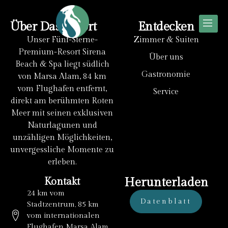
Über Das Resort
Entdecken
Unser Fünf-Sterne-
Zimmer & Suiten
Premium-Resort Sirena
Über uns
Beach & Spa liegt südlich
Gastronomie
von Marsa Alam, 84 km
vom Flughafen entfernt,
Service
direkt am berühmten Roten
Meer mit seinen exklusiven
Naturlagunen und
unzähligen Möglichkeiten,
unvergessliche Momente zu
erleben.
Kontakt
Herunterladen
24 km vom
Datenblatt
Stadtzentrum, 85 km
vom internationalen
Flughafen Marsa Alam