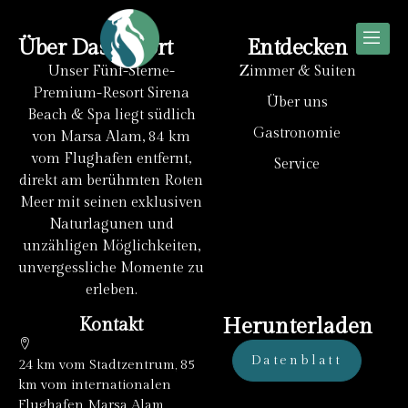
Über Das Resort
Entdecken
Unser Fünf-Sterne-
Zimmer & Suiten
Premium-Resort Sirena
Über uns
Beach & Spa liegt südlich
Gastronomie
von Marsa Alam, 84 km
vom Flughafen entfernt,
Service
direkt am berühmten Roten
Meer mit seinen exklusiven
Naturlagunen und
unzähligen Möglichkeiten,
unvergessliche Momente zu
erleben.
Kontakt
Herunterladen
Datenblatt
24 km vom Stadtzentrum, 85
km vom internationalen
Flughafen Marsa Alam